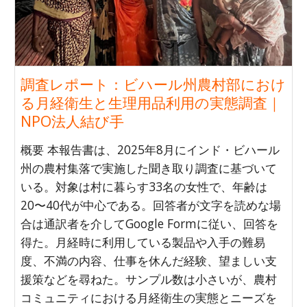
調査レポート：ビハール州農村部におけ
る月経衛生と生理用品利用の実態調査｜
NPO法人結び手
概要 本報告書は、2025年8月にインド・ビハール
州の農村集落で実施した聞き取り調査に基づいて
いる。対象は村に暮らす33名の女性で、年齢は
20〜40代が中心である。回答者が文字を読めな場
合は通訳者を介してGoogle Formに従い、回答を
得た。月経時に利用している製品や入手の難易
度、不満の内容、仕事を休んだ経験、望ましい支
援策などを尋ねた。サンプル数は小さいが、農村
コミュニティにおける月経衛生の実態とニーズを